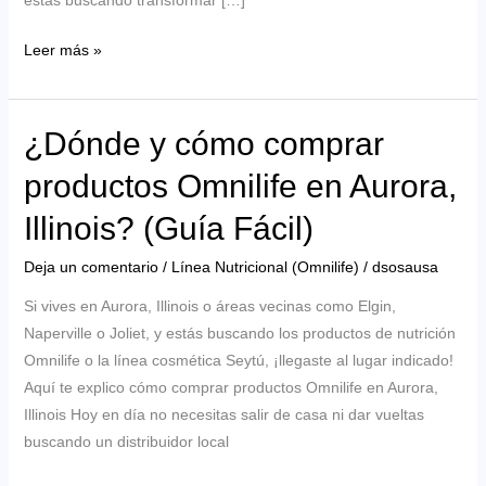
estás buscando transformar […]
Omnilife
Leer más »
y
Seytú
en
¿Dónde y cómo comprar
Atlanta:
productos Omnilife en Aurora,
Salud,
Belleza
Illinois? (Guía Fácil)
y
Oportunidad
Deja un comentario
/
Línea Nutricional (Omnilife)
/
dsosausa
de
Si vives en Aurora, Illinois o áreas vecinas como Elgin,
Negocio
Naperville o Joliet, y estás buscando los productos de nutrición
Omnilife o la línea cosmética Seytú, ¡llegaste al lugar indicado!
Aquí te explico cómo comprar productos Omnilife en Aurora,
Illinois Hoy en día no necesitas salir de casa ni dar vueltas
buscando un distribuidor local