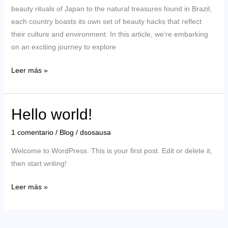
beauty rituals of Japan to the natural treasures found in Brazil,
each country boasts its own set of beauty hacks that reflect
their culture and environment. In this article, we’re embarking
on an exciting journey to explore
Global
Leer más »
Beauty
Hacks:
Must-
Hello world!
Try
1 comentario
/
Blog
/
dsosausa
Rituals
and
Welcome to WordPress. This is your first post. Edit or delete it,
Ingredients!
then start writing!
Hello
Leer más »
world!