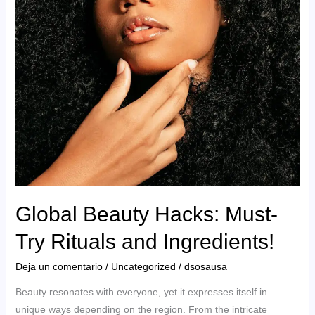
Global Beauty Hacks: Must-
Try Rituals and Ingredients!
Deja un comentario
/
Uncategorized
/
dsosausa
Beauty resonates with everyone, yet it expresses itself in
unique ways depending on the region. From the intricate