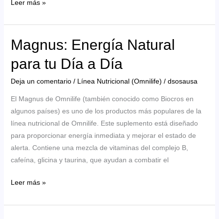
¿Dónde
Leer más »
y
cómo
comprar
Magnus: Energía Natural
productos
para tu Día a Día
Omnilife
en
Deja un comentario
/
Línea Nutricional (Omnilife)
/
dsosausa
Aurora,
El Magnus de Omnilife (también conocido como Biocros en
Illinois?
algunos países) es uno de los productos más populares de la
(Guía
línea nutricional de Omnilife. Este suplemento está diseñado
Fácil)
para proporcionar energía inmediata y mejorar el estado de
alerta. Contiene una mezcla de vitaminas del complejo B,
cafeína, glicina y taurina, que ayudan a combatir el
Magnus:
Leer más »
Energía
Natural
para