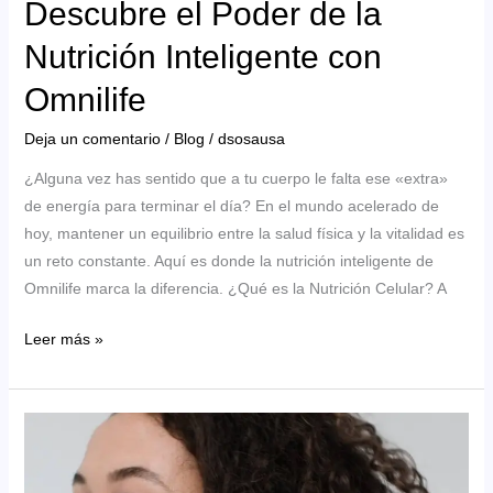
Descubre el Poder de la
tu
Nutrición Inteligente con
Día
a
Omnilife
Día
Deja un comentario
/
Blog
/
dsosausa
¿Alguna vez has sentido que a tu cuerpo le falta ese «extra»
de energía para terminar el día? En el mundo acelerado de
hoy, mantener un equilibrio entre la salud física y la vitalidad es
un reto constante. Aquí es donde la nutrición inteligente de
Omnilife marca la diferencia. ¿Qué es la Nutrición Celular? A
Descubre
Leer más »
el
Poder
de
la
Nutrición