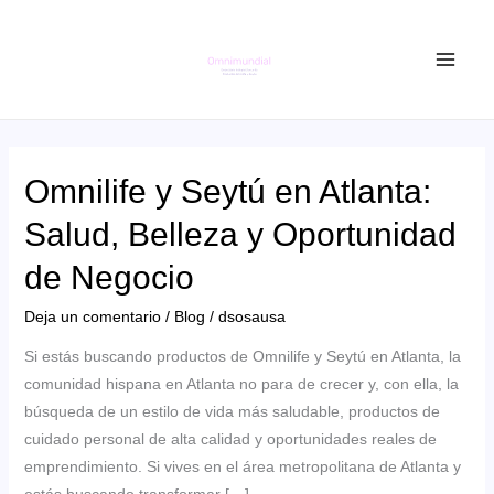
Ir
al
contenido
Omnilife y Seytú en Atlanta:
Salud, Belleza y Oportunidad
de Negocio
Deja un comentario
/
Blog
/
dsosausa
Si estás buscando productos de Omnilife y Seytú en Atlanta, la
comunidad hispana en Atlanta no para de crecer y, con ella, la
búsqueda de un estilo de vida más saludable, productos de
cuidado personal de alta calidad y oportunidades reales de
emprendimiento. Si vives en el área metropolitana de Atlanta y