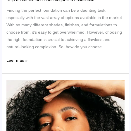
Finding the perfect foundation can be a daunting task,
especially with the vast array of options available in the market.
With so many different shades, finishes, and formulations to
choose from, it’s easy to get overwhelmed. However, choosing
the right foundation is crucial to achieving a flawless and
natural-looking complexion. So, how do you choose
Your
Leer más »
Go-
To
Guide
for
Picking
the
Perfect
Foundation