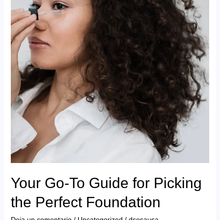
Inteligente
con
Omnilife
Your Go-To Guide for Picking
the Perfect Foundation
Deja un comentario
/
Uncategorized
/
dsosausa